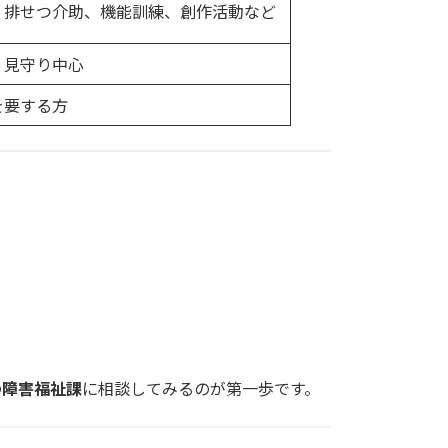
・排せつ介助、機能訓練、創作活動など
・見守り中心
を要する方
の障害福祉課
に相談してみるのが第一歩です。