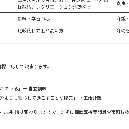
食事
係練習、レクリエーション活動など
訓練・学習中心
介護
比較的自立度が高い方
介助
目標に応じて決まります。
入れている」→
自立訓練
就労よりも安心して過ごすことが優先」→
生活介護
っても判断は変わりますので、まずは
相談支援専門員
や
市町村