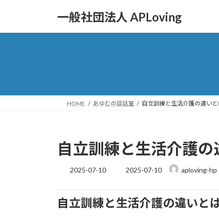
コ
ナ
一般社団法人 APLoving
ン
ビ
テ
ゲ
ン
ー
ツ
シ
へ
ョ
ス
ン
キ
に
ッ
移
HOME
あゆむの談話室
自立訓練と生活介護の違いと
プ
動
自立訓練と生活介護の
最
2025-07-10
2025-07-10
aploving-hp
終
更
新
自立訓練と生活介護の違いと
日
時